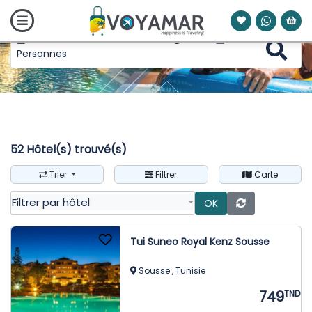
07 août 2026 - 08 août 2026
1 Nuits
0
Personnes
52
Hôtel(s) trouvé(s)
Trier
Filtrer
Carte
Filtrer par hôtel
OK
Tui Suneo Royal Kenz Sousse
Sousse , Tunisie
749
TND