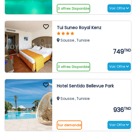
Voir Offre
3 offres Disponible
Tui Suneo Royal Kenz
Sousse , Tunisie
749
TND
Voir Offre
3 offres Disponible
Hotel Sentido Bellevue Park
Sousse , Tunisie
936
TND
Voir Offre
Sur demande