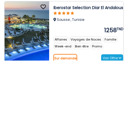
Iberostar Selection Diar El Andalous
Sousse , Tunisie
1258
TND
Affaires
Voyages de Noces
Famille
Week-end
Bien être
Promo
Voir Offre
Sur demande
Iberostar Selection Kantaoui Bay
Sousse , Tunisie
1578
TND
Pieds dans l'eau
Affaires
Voyages de Noces
Famille
Week-end
Réveillon