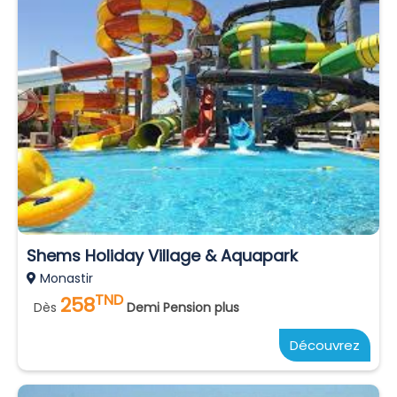
Shems Holiday Village & Aquapark
Monastir
TND
258
Dès
Demi Pension plus
Découvrez