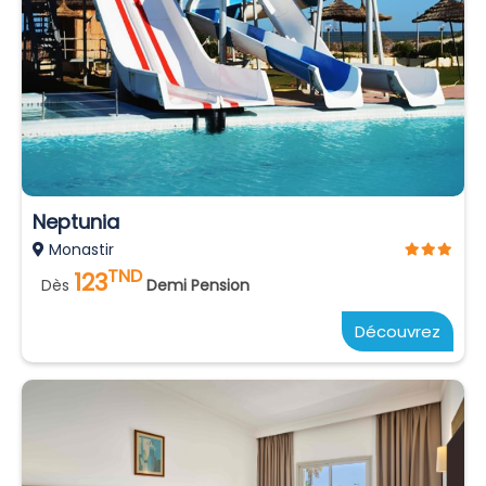
Neptunia
Monastir
TND
123
Dès
Demi Pension
Découvrez