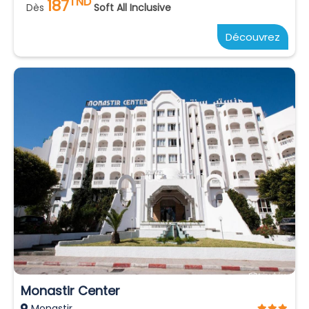
TND
187
Dès
Soft All Inclusive
Découvrez
Monastir Center
Monastir