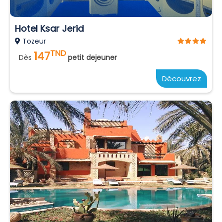
Hotel Ksar Jerid
Tozeur
TND
147
Dès
petit dejeuner
Découvrez