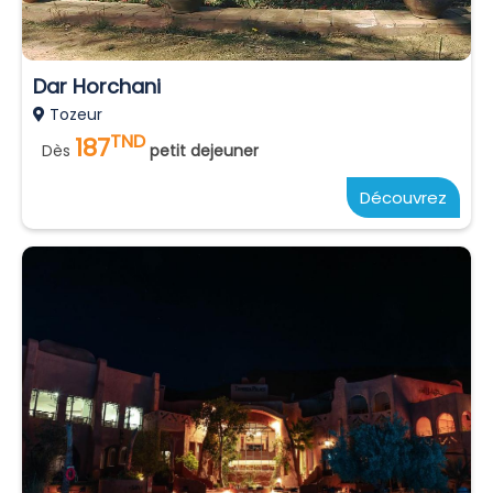
Dar Horchani
Tozeur
TND
187
Dès
petit dejeuner
Découvrez