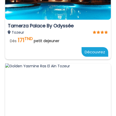
Tamerza Palace By Odyssée
Tozeur
TND
171
Dès
petit dejeuner
Découvrez