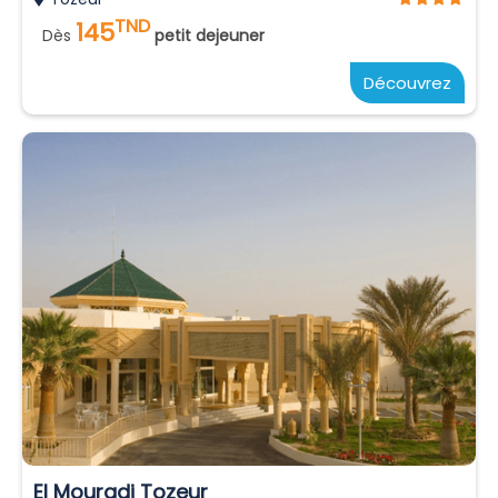
TND
145
Dès
petit dejeuner
Découvrez
El Mouradi Tozeur