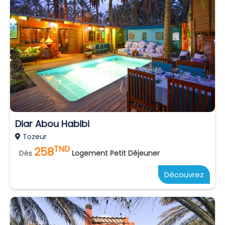
Diar Abou Habibi
Tozeur
TND
258
Dès
Logement Petit Déjeuner
Découvrez