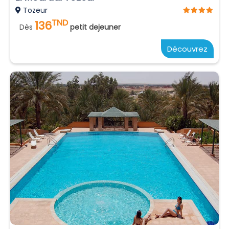
Tozeur
TND
136
Dès
petit dejeuner
Découvrez