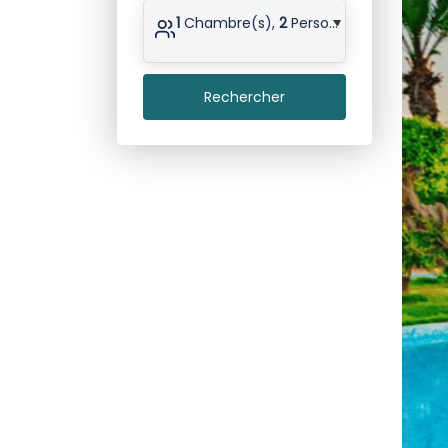
1
Chambre(s),
2
Personne(s)
Rechercher