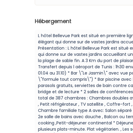
Hébergement
L hôtel Bellevue Park est situé en première l
élégant qui donne sur de vastes jardins accue
Présentation : L hôtel Bellevue Park est situ
qui donne sur de vastes jardins accueillant un
la plage de sable fin. A 3 Km du port de plaisa
Transfert depuis l aéroport de Tunis : 1h30 e
01.04 au 31.10) * Bar \"Le Jasmin\" avec vue
\"formule tout compris\") * Bar piscine avec
parasols gratuits, serviettes de bain contre c
bridge et de lecture * 2 salles de conférence
total de 387 chambres : Chambres doubles av
, Petit réfrigérateur , TV satellite , Coffre-f
Chambre familiale type A avec: Salon séparé 
2e salle de bains avec douche , Balcon ou ter
cooking ,Petit-déjeuner continental * Déjeuner
plusieurs plats-minute. Plat végétarien. , Les 