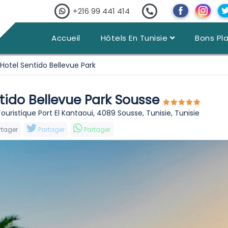
+216 99 441 414
Accueil
Hôtels En Tunisie
Bons Pl
Hotel Sentido Bellevue Park
tido Bellevue Park Sousse
ouristique Port El Kantaoui, 4089 Sousse, Tunisie, Tunisie
rtager
Partager
Partager