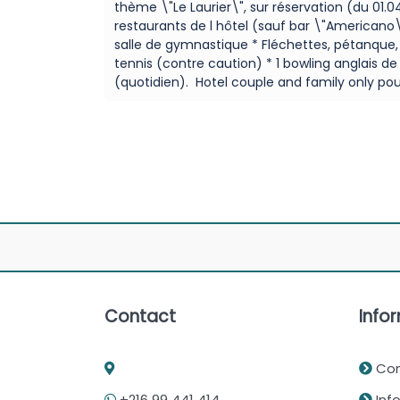
thème \"Le Laurier\", sur réservation (du 01.
restaurants de l hôtel (sauf bar \"Americano\
salle de gymnastique * Fléchettes, pétanque, 
tennis (contre caution) * 1 bowling anglais de 
(quotidien). Hotel couple and family only pou
Contact
Infor
Con
+216 99 441 414
Info