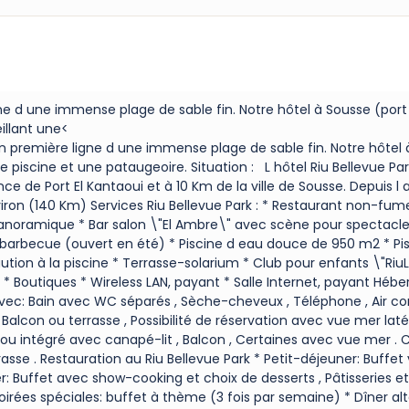
igne d une immense plage de sable fin. Notre hôtel à Sousse (port
illant une<
é en première ligne d une immense plage de sable fin. Notre hôtel
e piscine et une pataugeoire. Situation : L hôtel Riu Bellevue P
nce de Port El Kantaoui et à 10 Km de la ville de Sousse. Depuis 
nviron (140 Km) Services Riu Bellevue Park : * Restaurant non-fu
 panoramique * Bar salon \"El Ambre\" avec scène pour spectacl
 barbecue (ouvert en été) * Piscine d eau douce de 950 m2 * Pi
aution à la piscine * Terrasse-solarium * Club pour enfants \"RiuL
s * Boutiques * Wireless LAN, payant * Salle Internet, payant Hé
ec: Bain avec WC séparés , Sèche-cheveux , Téléphone , Air con
ort , Balcon ou terrasse , Possibilité de réservation avec vue mer 
ou intégré avec canapé-lit , Balcon , Certaines avec vue mer . 
rasse . Restauration au Riu Bellevue Park * Petit-déjeuner: Buff
: Buffet avec show-cooking et choix de desserts , Pâtisseries et 
soirées spéciales: buffet à thème (3 fois par semaine) * Dîner al