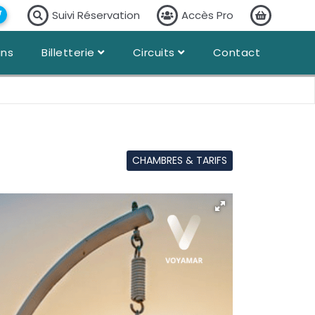
Suivi Réservation
Accès Pro
ans
Billetterie
Circuits
Contact
CHAMBRES & TARIFS