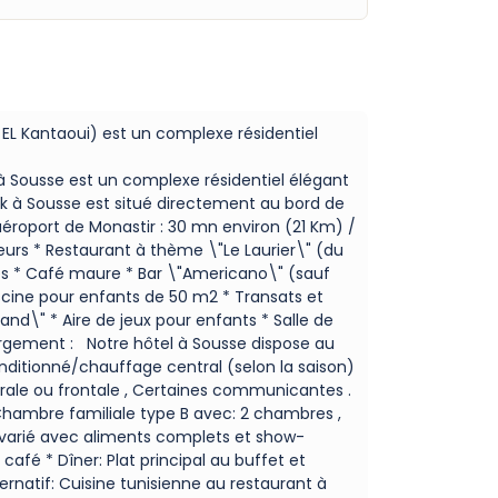
 EL Kantaoui) est un complexe résidentiel
 à Sousse est un complexe résidentiel élégant
ark à Sousse est situé directement au bord de
l aéroport de Monastir : 30 mn environ (21 Km) /
meurs * Restaurant à thème \"Le Laurier\" (du
es * Café maure * Bar \"Americano\" (sauf
scine pour enfants de 50 m2 * Transats et
and\" * Aire de jeux pour enfants * Salle de
bergement : Notre hôtel à Sousse dispose au
ditionné/chauffage central (selon la saison)
latérale ou frontale , Certaines communicantes .
Chambre familiale type B avec: 2 chambres ,
et varié avec aliments complets et show-
café * Dîner: Plat principal au buffet et
ternatif: Cuisine tunisienne au restaurant à