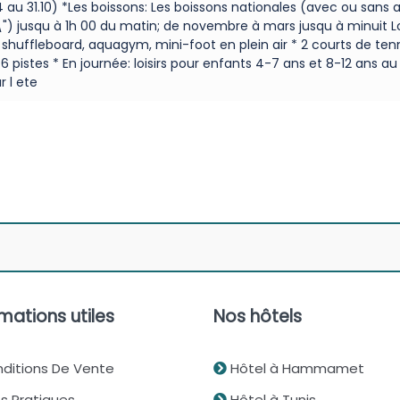
04 au 31.10) *Les boissons: Les boissons nationales (avec ou san
") jusqu à 1h 00 du matin; de novembre à mars jusqu à minuit Loi
shuffleboard, aquagym, mini-foot en plein air * 2 courts de tenn
6 pistes * En journée: loisirs pour enfants 4-7 ans et 8-12 ans au 
r l ete
mations utiles
Nos hôtels
ditions De Vente
Hôtel à Hammamet
s Pratiques
Hôtel à Tunis