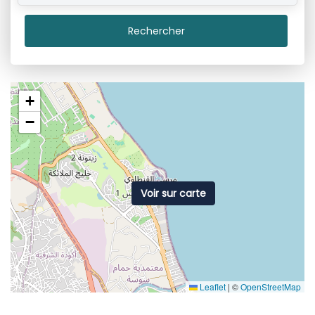
Rechercher
+
−
Voir sur carte
Leaflet
|
©
OpenStreetMap