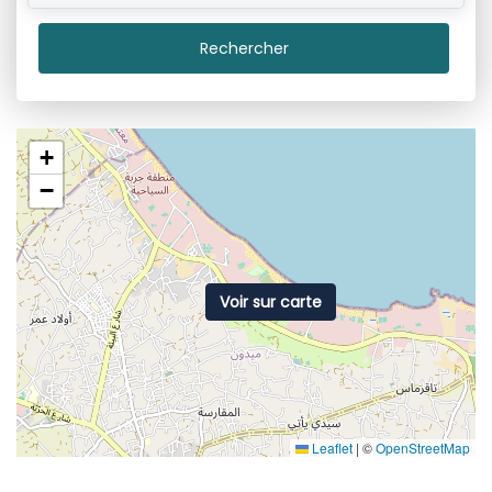
Rechercher
+
−
Voir sur carte
Leaflet
|
©
OpenStreetMap