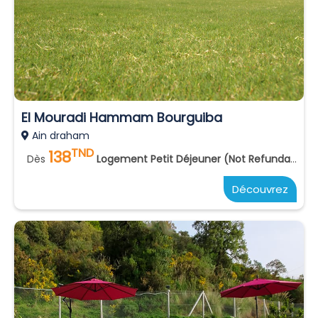
El Mouradi Hammam Bourguiba
Ain draham
TND
138
Dès
Logement Petit Déjeuner (Not Refundable)
Découvrez