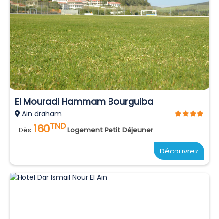
El Mouradi Hammam Bourguiba
Ain draham
TND
160
Dès
Logement Petit Déjeuner
Découvrez