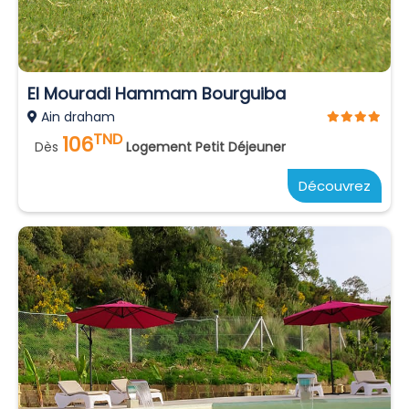
El Mouradi Hammam Bourguiba
Ain draham
TND
106
Dès
Logement Petit Déjeuner
Découvrez