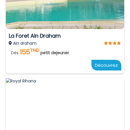
La Foret Ain Draham
Ain draham
TND
155
Dès
petit dejeuner
Découvrez