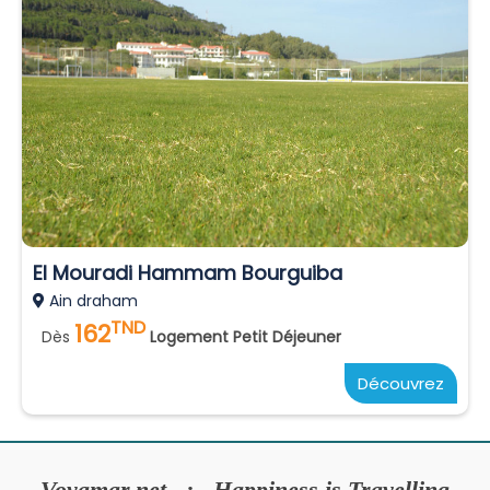
El Mouradi Hammam Bourguiba
Ain draham
TND
162
Dès
Logement Petit Déjeuner
Découvrez
Voyamar.net : Happiness is Travelling