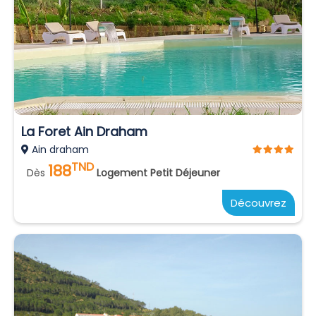
La Foret Ain Draham
Ain draham
TND
188
Dès
Logement Petit Déjeuner
Découvrez