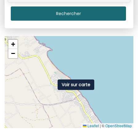
Rechercher
+
−
Voir sur carte
Leaflet
|
©
OpenStreetMap