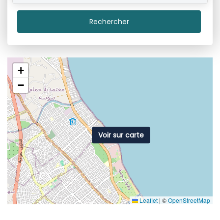
Rechercher
+
−
Voir sur carte
Leaflet
|
©
OpenStreetMap