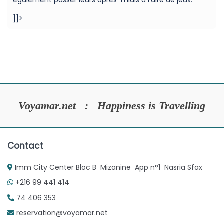
également passer leurs après-midis à l’aire de jeux.
]]>
Voyamar.net : Happiness is Travelling
Contact
Imm City Center Bloc B Mizanine App n°1 Nasria Sfax
+216 99 441 414
74 406 353
reservation@voyamar.net