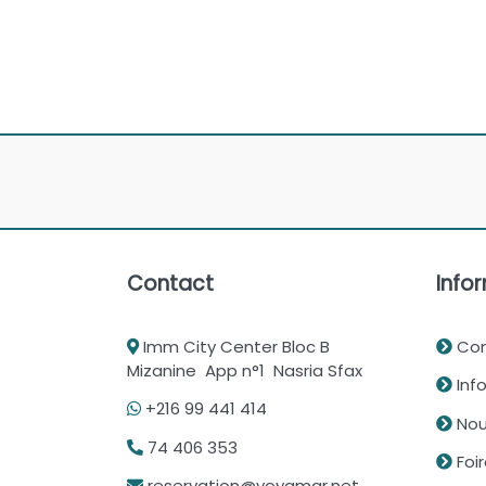
Contact
Infor
Imm City Center Bloc B
Con
Mizanine App n°1 Nasria Sfax
Info
+216 99 441 414
Nou
74 406 353
Foi
reservation@voyamar.net