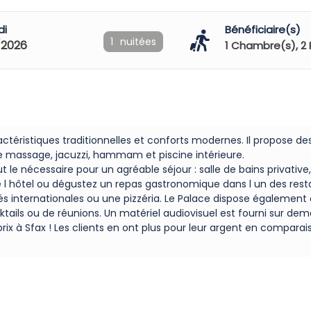
di
Bénéficiaire(s)
1
nuitées
/2026
1
Chambre(s),
2
actéristiques traditionnelles et conforts modernes. Il propose 
de massage, jacuzzi, hammam et piscine intérieure.
 le nécessaire pour un agréable séjour : salle de bains privativ
l hôtel ou dégustez un repas gastronomique dans l un des restau
ités internationales ou une pizzéria. Le Palace dispose égalemen
ktails ou de réunions. Un matériel audiovisuel est fourni sur 
prix à Sfax ! Les clients en ont plus pour leur argent en compar