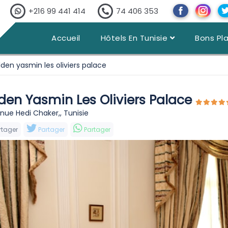
+216 99 441 414
74 406 353
Accueil
Hôtels En Tunisie
Bons Pl
lden yasmin les oliviers palace
den Yasmin Les Oliviers Palace
nue Hedi Chaker,, Tunisie
rtager
Partager
Partager