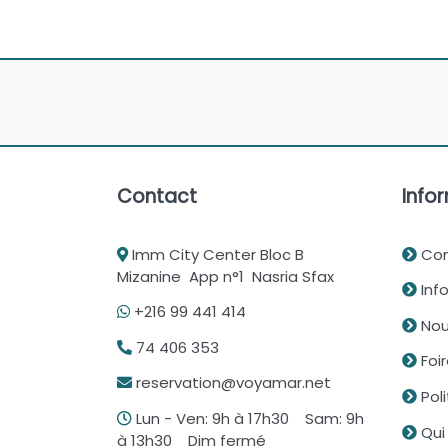
Contact
Infor
Imm City Center Bloc B
Con
Mizanine App n°1 Nasria Sfax
Info
+216 99 441 414
Nou
74 406 353
Foi
reservation@voyamar.net
Poli
Lun - Ven: 9h à 17h30 Sam: 9h
Qui
à 13h30 Dim fermé