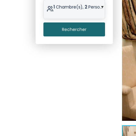
1
Chambre(s),
2
Personne(s)
Rechercher