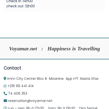
Check in :14h00
check out :12h00
Voyamar.net : Happiness is Travelling
Contact
Imm City Center Bloc B Mizanine App n°1 Nasria Sfax
+216 99 441 414
74 406 353
reservation@voyamar.net
Lun - Ven: 9h à 17h30 Sam: 9h à 13h30 Dim fermé