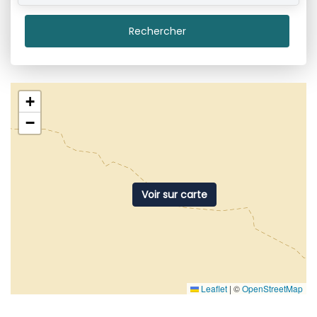
Rechercher
+
−
Voir sur carte
Leaflet
|
©
OpenStreetMap