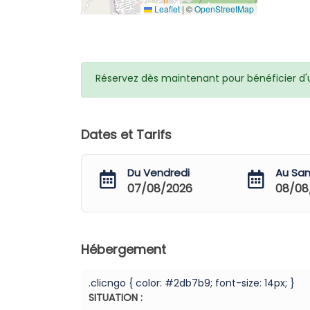
Leaflet
|
©
OpenStreetMap
Réservez dès maintenant pour bénéficier d'un
Dates et Tarifs
Du Vendredi
Au Sa
07/08/2026
08/08
Hébergement
.clicngo { color: #2db7b9; font-size: 14px; }
SITUATION :