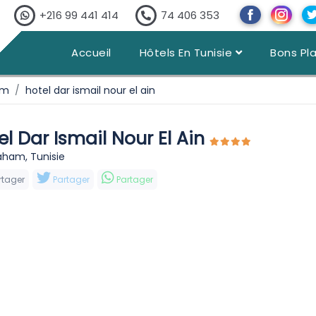
+216 99 441 414
74 406 353
Accueil
Hôtels En Tunisie
Bons Pl
am
hotel dar ismail nour el ain
el Dar Ismail Nour El Ain
aham, Tunisie
rtager
Partager
Partager