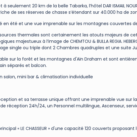
 à seulement 20 km de la belle Tabarka, l’hôtel DAR ISMAIL NOUR
che de ses réserves de chasse s’étendant sur 40.000 ha de zone
é en été et une vue imprenable sur les montagnes couvertes de
es sources thermales sont certainement les atouts majeurs de ce
ologiques majestueux à l’image de CHEMTOU & BULLA REGIA. HEBER
age single ou triple dont 2 Chambres quadruples et une suite Ju
ble sur la forêt et les montagnes d'Ain Draham et sont entièr
ain séparés et balcon.
n salon, mini bar & climatisation individuelle
éception et sa terrasse unique offrant une imprenable vue sur la 
 de réception 24h/24, un Personnel multilingue, Ascenseur, servi
rincipal « LE CHASSEUR » d'une capacité 120 couverts proposant 