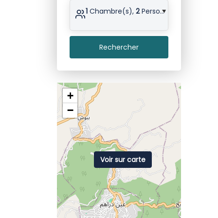
1
Chambre(s),
2
Personne(s)
Rechercher
+
−
Voir sur carte