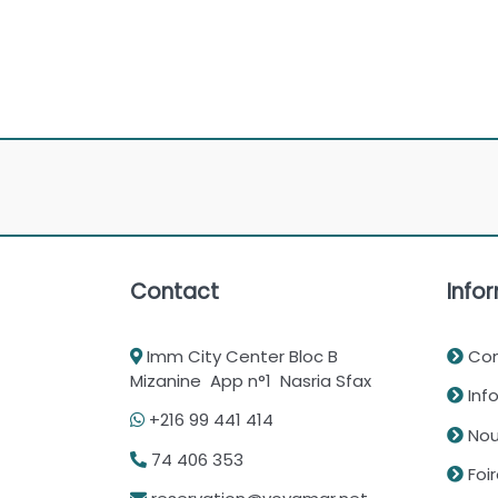
Contact
Infor
Imm City Center Bloc B
Con
Mizanine App n°1 Nasria Sfax
Info
+216 99 441 414
Nou
74 406 353
Foi