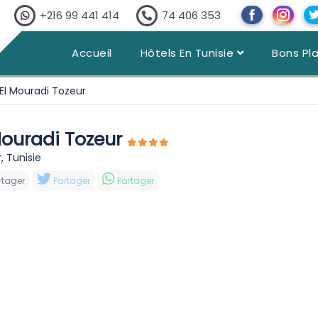
+216 99 441 414
74 406 353
Accueil
Hôtels En Tunisie
Bons Pl
El Mouradi Tozeur
Mouradi Tozeur
, Tunisie
rtager
Partager
Partager