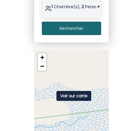
1
Chambre(s),
2
Personne(s)
Rechercher
+
−
Voir sur carte