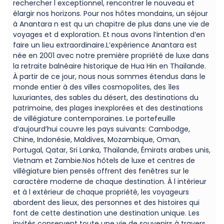
rechercher l exceptionnel, rencontrer le nouveau et
élargir nos horizons. Pour nos hôtes mondains, un séjour
à Anantara n est qu un chapitre de plus dans une vie de
voyages et d exploration. Et nous avons l’intention d’en
faire un lieu extraordinaire.L’expérience Anantara est
née en 2001 avec notre première propriété de luxe dans
la retraite balnéaire historique de Hua Hin en Thaïlande.
À partir de ce jour, nous nous sommes étendus dans le
monde entier à des villes cosmopolites, des îles
luxuriantes, des sables du désert, des destinations du
patrimoine, des plages inexplorées et des destinations
de villégiature contemporaines. Le portefeuille
d’aujourd’hui couvre les pays suivants: Cambodge,
Chine, Indonésie, Maldives, Mozambique, Oman,
Portugal, Qatar, Sri Lanka, Thaïlande, Émirats arabes unis,
Vietnam et Zambie.Nos hôtels de luxe et centres de
villégiature bien pensés offrent des fenêtres sur le
caractère moderne de chaque destination. À l intérieur
et à l extérieur de chaque propriété, les voyageurs
abordent des lieux, des personnes et des histoires qui
font de cette destination une destination unique. Les
invités conservent toute une vie de souvenirs à travers